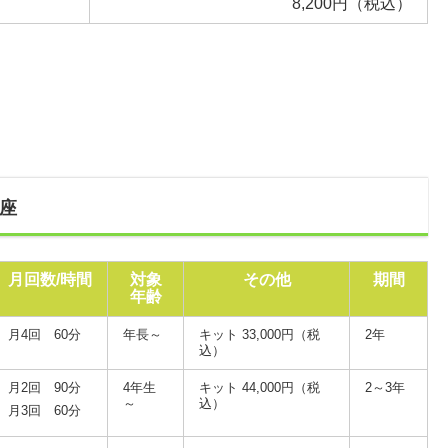
8,200円（税込）
座
月回数/時間
対象
その他
期間
年齢
月4回 60分
年長～
キット 33,000円
（税
2年
込）
月2回 90分
4年生
キット 44,000円
（税
2～3年
～
込）
月3回 60分