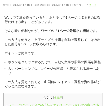
投稿日 : 2025年11月18日
最終更新日時 : 2025年11月18日
カテゴリー :
ワード
Wordで文章を作っていると、あと少しで1ページに収まるのに数
行だけはみ出すことがあります。
そんな時に便利なのが、
ワードの「1ページ分縮小」機能
です。
この方法を使うと、文字サイズや行間を自動で調整して、はみ出
した部分を1ページに収められます。
ポイントは簡単です。
ボタンをクリックするだけで、自動で文字や段落の間隔を調整
古いバージョンでは「1ページ分圧縮」と表示される場合もあ
り
この方法を覚えておくと、印刷前のレイアウト調整や資料作成が
ぐっと楽になります。
もくじ
[
非表示
]
1
ワードで1ページに収める方法を使えば、ページからはみ出した数