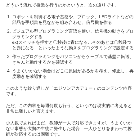
どういう流れで授業を行うのかというと、次の通りです。
ロボットを制御する電子基盤や、ブロック、LEDライトなどの
部品を手順書を見ながら組み合わせ、信号機を作る
ビジュアル型プログラミング言語を使い、信号機の動きをプロ
グラミングする
ex)スイッチを押すと〇秒後に青になる…そのあとは〇秒経つ
と赤になる…といったような動きをプログラミングで設定する
作ったプログラミングをパソコンからケーブルで基盤に転送、
きちんと動作するかを確認する
うまくいかない場合はどこに原因があるかを考え、修正し、再
度動きを確認する
このような繰り返しが「エジソンアカデミー」のコンテンツ内容
です。
ただ、この内容を毎週何度も行う、というのは現実的に考えると
非常に難しいと言えます。
少人数であればまだ、教師が一人で対応できますが、うまくいか
ない事態が大勢の生徒に発生した場合、一人ひとりをまわって教
師が対応するのは困難です。