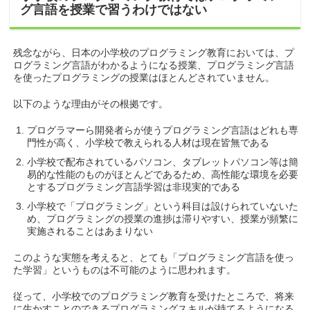
グ言語を授業で習うわけではない
残念ながら、日本の小学校のプログラミング教育においては、プ
ログラミング言語がわかるようになる授業、プログラミング言語
を使ったプログラミングの授業はほとんどされていません。
以下のような理由がその根拠です。
プログラマーら開発者らが使うプログラミング言語はどれも専
門性が高く、小学校で教えられる人材は現在皆無である
小学校で配布されているパソコン、タブレットパソコン等は簡
易的な性能のものがほとんどであるため、高性能な環境を必要
とするプログラミング言語学習は非現実的である
小学校で「プログラミング」という科目は設けられていないた
め、プログラミングの授業の進捗は滞りやすい、授業が頻繁に
実施されることはあまりない
このような実態を考えると、とても「プログラミング言語を使っ
た学習」というものは不可能のように思われます。
従って、小学校でのプログラミング教育を受けたところで、将来
に生かすことのできるプログラミングスキルが持てるようになる