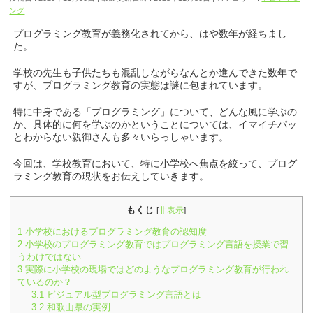
ング
プログラミング教育が義務化されてから、はや数年が経ちまし
た。
学校の先生も子供たちも混乱しながらなんとか進んできた数年で
すが、プログラミング教育の実態は謎に包まれています。
特に中身である「プログラミング」について、どんな風に学ぶの
か、具体的に何を学ぶのかということについては、イマイチパッ
とわからない親御さんも多々いらっしゃいます。
今回は、学校教育において、特に小学校へ焦点を絞って、プログ
ラミング教育の現状をお伝えしていきます。
もくじ
[
非表示
]
1
小学校におけるプログラミング教育の認知度
2
小学校のプログラミング教育ではプログラミング言語を授業で習
うわけではない
3
実際に小学校の現場ではどのようなプログラミング教育が行われ
ているのか？
3.1
ビジュアル型プログラミング言語とは
3.2
和歌山県の実例