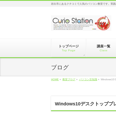
岩出市にあるクチコミで人気のパソコン教室です。実践
トップページ
講座一覧
Top Page
Class
ブログ
HOME
»
教室ブログ
»
パソコン豆知識
»
Window
Windows10デスクトッ