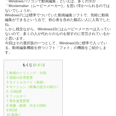
「Windowsパソコンで動画編集」といえば、多くの方が
「Moviemaker（ムービーメーカー)」を思い浮かべられるのでは
ないでしょうか。
Windows7には標準でついていた動画編集ソフトで、気軽に動画
編集ができるという点で、初心者を含めた幅広い人に人気でした
ね。
しかし残念ながら、Windows10にはムービーメーカーは入ってい
ないので、多くの人が代わりのものを探すのに苦労されているか
と思います。
今回はその選択肢の一つとして、Windows10に標準で入ってい
る、動画編集機能を持つソフト「フォト」の機能をご紹介しま
す。
もくじ
[
非表示
]
1
動画のトリミング・分割
2
画面の比率変更
3
タイトルカード（表紙）
4
モーション（映像の拡大や縮小）
5
３D効果
6
フィルター
7
再生速度変更
8
画像・動画 向きの回転
9
BGM
10
最後に