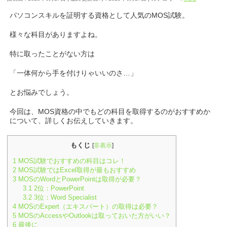
パソコンスキルを証明する資格として人気のMOS試験。
様々な科目がありますよね。
特に取ったことがない方は
「一体何から手を付けりゃいいのさ…」
とお悩みでしょう。
今回は、MOS資格の中でもどの科目を取得するのがおすすめか
について、詳しくお伝えしていきます。
もくじ
[
非表示
]
1
MOS試験でおすすめの科目はコレ！
2
MOS試験ではExcel取得が最もおすすめ
3
MOSのWordとPowerPointは取得が必要？
3.1
2位：PowerPoint
3.2
3位：Word Specialist
4
MOSのExpert（エキスパート）の取得は必要？
5
MOSのAccessやOutlookは取っておいた方がいい？
6
最後に