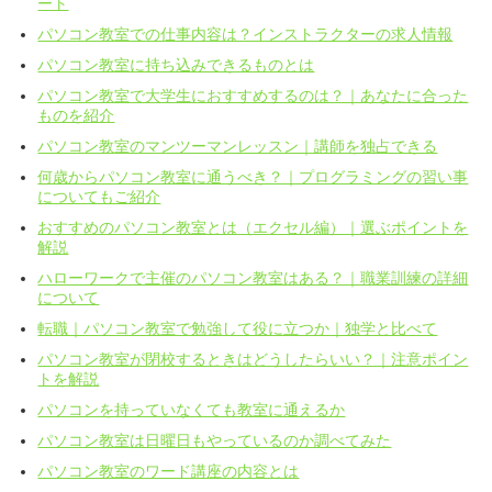
ート
パソコン教室での仕事内容は？インストラクターの求人情報
パソコン教室に持ち込みできるものとは
パソコン教室で大学生におすすめするのは？｜あなたに合った
ものを紹介
パソコン教室のマンツーマンレッスン｜講師を独占できる
何歳からパソコン教室に通うべき？｜プログラミングの習い事
についてもご紹介
おすすめのパソコン教室とは（エクセル編）｜選ぶポイントを
解説
ハローワークで主催のパソコン教室はある？｜職業訓練の詳細
について
転職｜パソコン教室で勉強して役に立つか｜独学と比べて
パソコン教室が閉校するときはどうしたらいい？｜注意ポイン
トを解説
パソコンを持っていなくても教室に通えるか
パソコン教室は日曜日もやっているのか調べてみた
パソコン教室のワード講座の内容とは