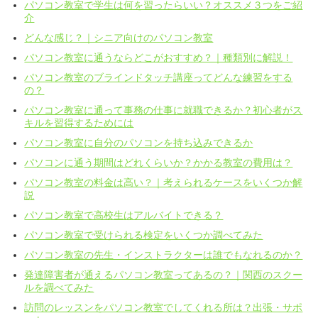
パソコン教室で学生は何を習ったらいい？オススメ３つをご紹
介
どんな感じ？｜シニア向けのパソコン教室
パソコン教室に通うならどこがおすすめ？｜種類別に解説！
パソコン教室のブラインドタッチ講座ってどんな練習をする
の？
パソコン教室に通って事務の仕事に就職できるか？初心者がス
キルを習得するためには
パソコン教室に自分のパソコンを持ち込みできるか
パソコンに通う期間はどれくらいか？かかる教室の費用は？
パソコン教室の料金は高い？｜考えられるケースをいくつか解
説
パソコン教室で高校生はアルバイトできる？
パソコン教室で受けられる検定をいくつか調べてみた
パソコン教室の先生・インストラクターは誰でもなれるのか？
発達障害者が通えるパソコン教室ってあるの？｜関西のスクー
ルを調べてみた
訪問のレッスンをパソコン教室でしてくれる所は？出張・サポ