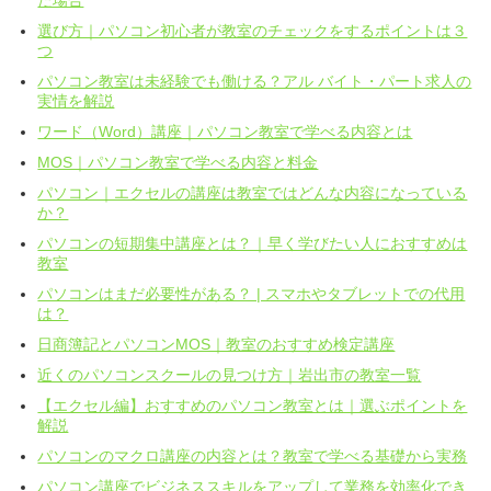
た場合
選び方｜パソコン初心者が教室のチェックをするポイントは３
つ
パソコン教室は未経験でも働ける？アル バイト・パート求人の
実情を解説
ワード（Word）講座｜パソコン教室で学べる内容とは
MOS｜パソコン教室で学べる内容と料金
パソコン｜エクセルの講座は教室ではどんな内容になっている
か？
パソコンの短期集中講座とは？｜早く学びたい人におすすめは
教室
パソコンはまだ必要性がある？ | スマホやタブレットでの代用
は？
日商簿記とパソコンMOS｜教室のおすすめ検定講座
近くのパソコンスクールの見つけ方｜岩出市の教室一覧
【エクセル編】おすすめのパソコン教室とは｜選ぶポイントを
解説
パソコンのマクロ講座の内容とは？教室で学べる基礎から実務
パソコン講座でビジネススキルをアップして業務を効率化でき