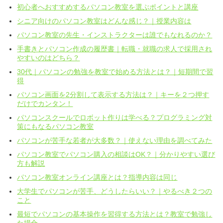
初心者へおすすめするパソコン教室を選ぶポイントと講座
シニア向けのパソコン教室はどんな感じ？｜授業内容は
パソコン教室の先生・インストラクターは誰でもなれるのか？
手書きとパソコン作成の履歴書｜転職・就職の求人で採用され
やすいのはどちら？
30代｜パソコンの勉強を教室で始める方法とは？｜短期間で習
得
パソコン画面を2分割して表示する方法は？｜キーを２つ押す
だけでカンタン！
パソコンスクールでロボット作りは学べる？プログラミング対
策にもなるパソコン教室
パソコンが苦手な若者が大多数？｜使えない理由を調べてみた
パソコン教室でパソコン購入の相談はOK？｜分かりやすい選び
方も解説
パソコン教室オンライン講座とは？指導内容は同じ
大学生でパソコンが苦手、どうしたらいい？｜やるべき２つの
こと
最短でパソコンの基本操作を習得する方法とは？教室で勉強し